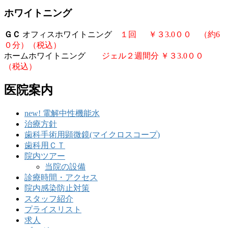
ホワイトニング
ＧＣ
オフィスホワイトニング
１回 ￥３3.0００ （約6
０分）（税込）
ホームホワイトニング
ジェル２週間分 ￥３3.0００
（税込）
医院案内
new! 電解中性機能水
治療方針
歯科手術用顕微鏡(マイクロスコープ)
歯科用ＣＴ
院内ツアー
当院の設備
診療時間・アクセス
院内感染防止対策
スタッフ紹介
プライスリスト
求人