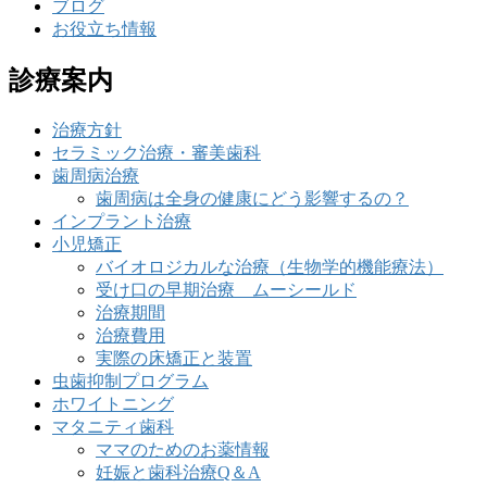
ブログ
お役立ち情報
診療案内
治療方針
セラミック治療・審美歯科
歯周病治療
歯周病は全身の健康にどう影響するの？
インプラント治療
小児矯正
バイオロジカルな治療（生物学的機能療法）
受け口の早期治療 ムーシールド
治療期間
治療費用
実際の床矯正と装置
虫歯抑制プログラム
ホワイトニング
マタニティ歯科
ママのためのお薬情報
妊娠と歯科治療Q＆A