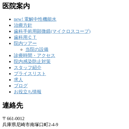
医院案内
new! 電解中性機能水
治療方針
歯科手術用顕微鏡(マイクロスコープ)
歯科用ＣＴ
院内ツアー
当院の設備
診療時間・アクセス
院内感染防止対策
スタッフ紹介
プライスリスト
求人
ブログ
お役立ち情報
連絡先
〒661-0012
兵庫県尼崎市南塚口町2-4-9