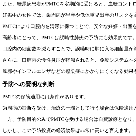
また、糖尿病患者がPMTCを定期的に受けると、血糖コント
妊娠中の女性では、歯周病が早産や低体重児出産のリスクを
PMTCにより口腔内を清潔に保つことで、安全な妊娠・出産
高齢者にとって、PMTCは誤嚥性肺炎の予防にも効果的です
口腔内の細菌数を減らすことで、誤嚥時に肺に入る細菌量が
さらに、口腔内の慢性炎症が軽減されると、免疫システムへ
風邪やインフルエンザなどの感染症にかかりにくくなる効果
予防への賢明な判断
PMTCの保険適用には条件があります。
歯周病の診断を受け、治療の一環として行う場合は保険適用と
一方、予防目的のみでPMTCを受ける場合は自費診療となり
しかし、この予防投資の経済効果は非常に高いと言えます。