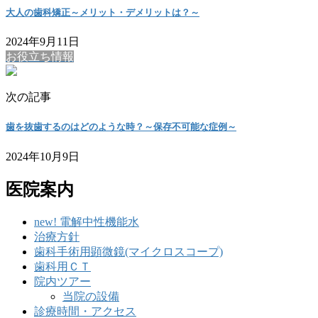
大人の歯科矯正～メリット・デメリットは？～
2024年9月11日
お役立ち情報
次の記事
歯を抜歯するのはどのような時？～保存不可能な症例～
2024年10月9日
医院案内
new! 電解中性機能水
治療方針
歯科手術用顕微鏡(マイクロスコープ)
歯科用ＣＴ
院内ツアー
当院の設備
診療時間・アクセス