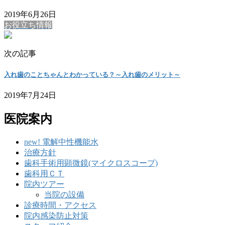
2019年6月26日
お役立ち情報
次の記事
入れ歯のことちゃんとわかっている？～入れ歯のメリット～
2019年7月24日
医院案内
new! 電解中性機能水
治療方針
歯科手術用顕微鏡(マイクロスコープ)
歯科用ＣＴ
院内ツアー
当院の設備
診療時間・アクセス
院内感染防止対策