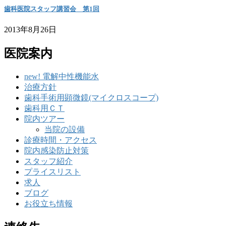
歯科医院スタッフ講習会 第1回
2013年8月26日
医院案内
new! 電解中性機能水
治療方針
歯科手術用顕微鏡(マイクロスコープ)
歯科用ＣＴ
院内ツアー
当院の設備
診療時間・アクセス
院内感染防止対策
スタッフ紹介
プライスリスト
求人
ブログ
お役立ち情報