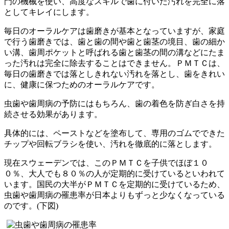
門の機械を使い、高度なスキルで歯に付いた汚れを完全に落
としてキレイにします。
毎日のオーラルケアは歯磨きが基本となっていますが、家庭
で行う歯磨きでは、歯と歯の間や歯と歯茎の境目、歯の細か
い溝、歯周ポケットと呼ばれる歯と歯茎の間の溝などにたま
った汚れは完全に除去することはできません。ＰＭＴＣは、
毎日の歯磨きでは落としきれない汚れを落とし、歯をきれい
に、健康に保つためのオーラルケアです。
虫歯や歯周病の予防にはもちろん、歯の着色を防ぎ白さを持
続させる効果があります。
具体的には、ペーストなどを塗布して、専用のゴムでできた
チップや回転ブラシを使い、汚れを徹底的に落とします。
現在スウェーデンでは、このＰＭＴＣを子供でほぼ１０
０％、大人でも８０％の人が定期的に受けているといわれて
います。国民の大半がＰＭＴＣを定期的に受けているため、
虫歯や歯周病の罹患率が日本よりもずっと少なくなっている
のです。(下図)