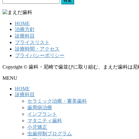
索:
HOME
治療方針
診療科目
プライスリスト
診療時間・アクセス
プライバシーポリシー
Copyright © 歯科・尼崎で歯並びに取り組む、まえだ歯科は尼崎：歯
MENU
HOME
診療科目
セラミック治療・審美歯科
歯周病治療
インプラント
マタニティ歯科
小児矯正
虫歯抑制プログラム