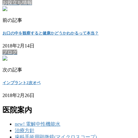
お役立ち情報
前の記事
お口の中を観察すると健康かどうかわかるって本当？
2018年2月14日
ブログ
次の記事
インプラント2次オペ
2018年2月26日
医院案内
new! 電解中性機能水
治療方針
歯科手術用顕微鏡(マイクロスコープ)