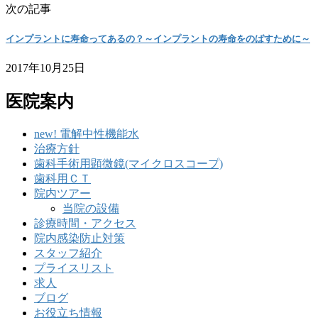
次の記事
インプラントに寿命ってあるの？～インプラントの寿命をのばすために～
2017年10月25日
医院案内
new! 電解中性機能水
治療方針
歯科手術用顕微鏡(マイクロスコープ)
歯科用ＣＴ
院内ツアー
当院の設備
診療時間・アクセス
院内感染防止対策
スタッフ紹介
プライスリスト
求人
ブログ
お役立ち情報