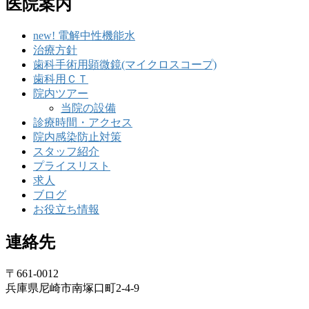
医院案内
new! 電解中性機能水
治療方針
歯科手術用顕微鏡(マイクロスコープ)
歯科用ＣＴ
院内ツアー
当院の設備
診療時間・アクセス
院内感染防止対策
スタッフ紹介
プライスリスト
求人
ブログ
お役立ち情報
連絡先
〒661-0012
兵庫県尼崎市南塚口町2-4-9